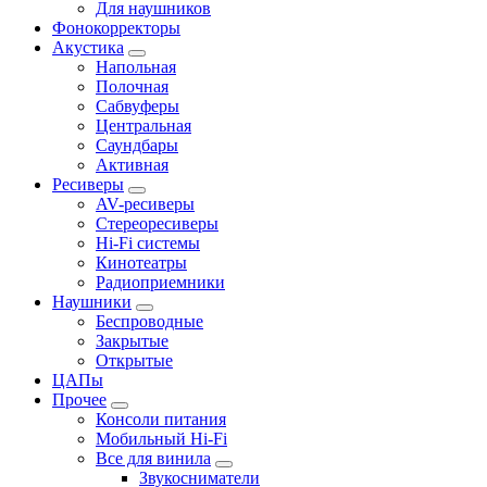
Для наушников
Фонокорректоры
Акустика
Напольная
Полочная
Сабвуферы
Центральная
Саундбары
Активная
Ресиверы
AV-ресиверы
Стереоресиверы
Hi-Fi системы
Кинотеатры
Радиоприемники
Наушники
Беспроводные
Закрытые
Открытые
ЦАПы
Прочее
Консоли питания
Мобильный Hi-Fi
Все для винила
Звукосниматели