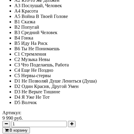
A2 Кто-то Же Должен
A3 Послушай, Человек
A4 Красота
A5 Война В Твоей Голове
B1 Сказка
B2 Попугай
B3 Средний Человек
B4 Гонка
B5 Иду На Риск
B6 Ты Не Понимаешь
C1 Стремления
C2 Музыка Невы
C3 Что Поделаешь, Работа
C4 Еще Не Поздно
C5 Нервы-стервы
D1 Не Позволяй Душе Лениться (Душа)
D2 Один Красив, Другой Умен
D3 Не Верьте Тишине
D4 Я Уже Не Тот
D5 Волчок
Артикул:
9 990 руб.
В корзину