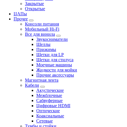
Закрытые
Открытые
ЦАПы
Прочее
Консоли питания
Мобильный Hi-Fi
Все для винила
Звукосниматели
Шеллы
Прижимы
Щетки для LP
Щетки для стилуса
Моечные машины
Жидкости для мойки
Прочие аксессуары
Магнитная лента
Кабели
Акустические
Межблочные
Сабвуферные
Цифровые HDMI
Оптические
Коаксиальные
Сетевые
Тумбы и стойки