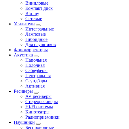
Виниловые
Компакт диск
Blu-ray
Сетевые
Усилители
Интегральные
Ламповые
Гибридные
Для наушников
Фонокорректоры
Акустика
Напольная
Полочная
Сабвуферы
Центральная
Саундбары
Активная
Ресиверы
AV-ресиверы
Стереоресиверы
Hi-Fi системы
Кинотеатры
Радиоприемники
Наушники
Беспроводные