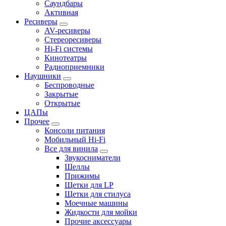
Саундбары
Активная
Ресиверы
AV-ресиверы
Стереоресиверы
Hi-Fi системы
Кинотеатры
Радиоприемники
Наушники
Беспроводные
Закрытые
Открытые
ЦАПы
Прочее
Консоли питания
Мобильный Hi-Fi
Все для винила
Звукосниматели
Шеллы
Прижимы
Щетки для LP
Щетки для стилуса
Моечные машины
Жидкости для мойки
Прочие аксессуары