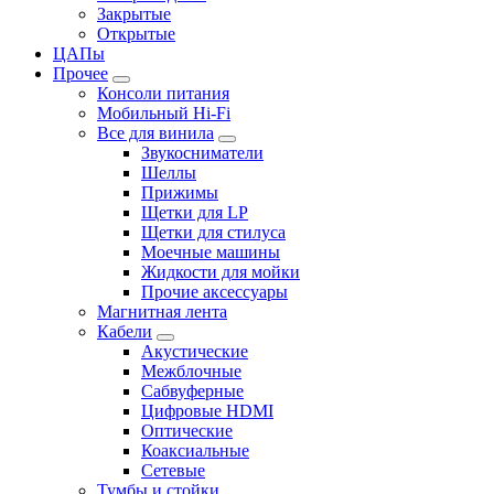
Закрытые
Открытые
ЦАПы
Прочее
Консоли питания
Мобильный Hi-Fi
Все для винила
Звукосниматели
Шеллы
Прижимы
Щетки для LP
Щетки для стилуса
Моечные машины
Жидкости для мойки
Прочие аксессуары
Магнитная лента
Кабели
Акустические
Межблочные
Сабвуферные
Цифровые HDMI
Оптические
Коаксиальные
Сетевые
Тумбы и стойки