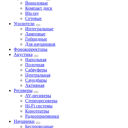
Виниловые
Компакт диск
Blu-ray
Сетевые
Усилители
Интегральные
Ламповые
Гибридные
Для наушников
Фонокорректоры
Акустика
Напольная
Полочная
Сабвуферы
Центральная
Саундбары
Активная
Ресиверы
AV-ресиверы
Стереоресиверы
Hi-Fi системы
Кинотеатры
Радиоприемники
Наушники
Беспроводные