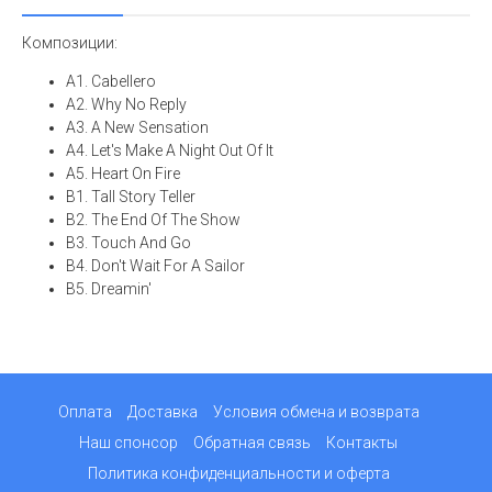
Композиции:
A1. Cabellero
A2. Why No Reply
A3. A New Sensation
A4. Let's Make A Night Out Of It
A5. Heart On Fire
B1. Tall Story Teller
B2. The End Of The Show
B3. Touch And Go
B4. Don't Wait For A Sailor
B5. Dreamin'
Оплата
Доставка
Условия обмена и возврата
Наш спонсор
Обратная связь
Контакты
Политика конфиденциальности и оферта