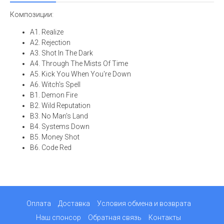
Композиции:
A1. Realize
A2. Rejection
A3. Shot In The Dark
A4. Through The Mists Of Time
A5. Kick You When You're Down
A6. Witch's Spell
B1. Demon Fire
B2. Wild Reputation
B3. No Man's Land
B4. Systems Down
B5. Money Shot
B6. Code Red
Оплата
Доставка
Условия обмена и возврата
Наш спонсор
Обратная связь
Контакты