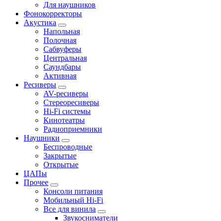
Для наушников
Фонокорректоры
Акустика
Напольная
Полочная
Сабвуферы
Центральная
Саундбары
Активная
Ресиверы
AV-ресиверы
Стереоресиверы
Hi-Fi системы
Кинотеатры
Радиоприемники
Наушники
Беспроводные
Закрытые
Открытые
ЦАПы
Прочее
Консоли питания
Мобильный Hi-Fi
Все для винила
Звукосниматели