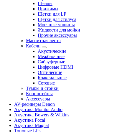
Шеллы
Прижимы
Щетки для LP
Щетки для стилуса
Моечные машины
Жидкости для мойки
Прочие аксессуары
Магнитная лента
Кабели
Акустические
Межблочные
Сабвуферные
Цифровые HDMI
Оптические
Коаксиальные
Сетевые
Тумбы и стойки
Кронштейны
Аксессуары
AV-ресиверы Denon
Акустика Monitor Audio
Акустика Bowers & Wilkins
Акустика Focal
Акустика Magnat
Топовые LP's