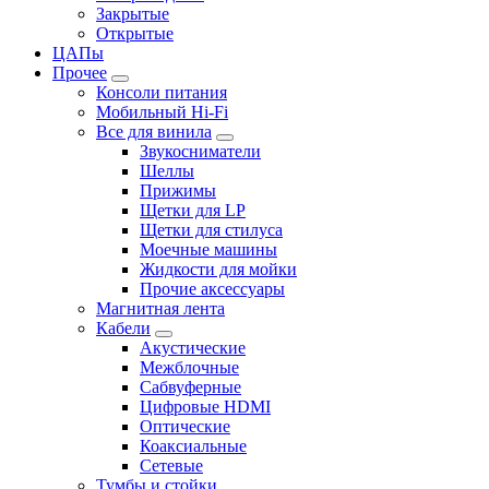
Закрытые
Открытые
ЦАПы
Прочее
Консоли питания
Мобильный Hi-Fi
Все для винила
Звукосниматели
Шеллы
Прижимы
Щетки для LP
Щетки для стилуса
Моечные машины
Жидкости для мойки
Прочие аксессуары
Магнитная лента
Кабели
Акустические
Межблочные
Сабвуферные
Цифровые HDMI
Оптические
Коаксиальные
Сетевые
Тумбы и стойки