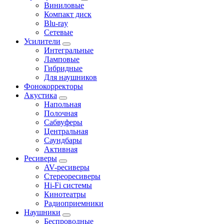
Виниловые
Компакт диск
Blu-ray
Сетевые
Усилители
Интегральные
Ламповые
Гибридные
Для наушников
Фонокорректоры
Акустика
Напольная
Полочная
Сабвуферы
Центральная
Саундбары
Активная
Ресиверы
AV-ресиверы
Стереоресиверы
Hi-Fi системы
Кинотеатры
Радиоприемники
Наушники
Беспроводные