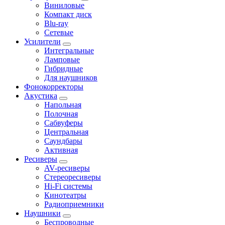
Виниловые
Компакт диск
Blu-ray
Сетевые
Усилители
Интегральные
Ламповые
Гибридные
Для наушников
Фонокорректоры
Акустика
Напольная
Полочная
Сабвуферы
Центральная
Саундбары
Активная
Ресиверы
AV-ресиверы
Стереоресиверы
Hi-Fi системы
Кинотеатры
Радиоприемники
Наушники
Беспроводные