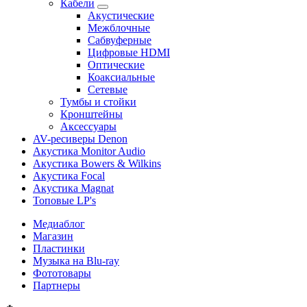
Кабели
Акустические
Межблочные
Сабвуферные
Цифровые HDMI
Оптические
Коаксиальные
Сетевые
Тумбы и стойки
Кронштейны
Аксессуары
AV-ресиверы Denon
Акустика Monitor Audio
Акустика Bowers & Wilkins
Акустика Focal
Акустика Magnat
Топовые LP's
Медиаблог
Магазин
Пластинки
Музыка на Blu-ray
Фототовары
Партнеры