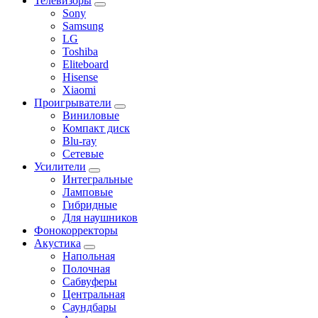
Телевизоры
Sony
Samsung
LG
Toshiba
Eliteboard
Hisense
Xiaomi
Проигрыватели
Виниловые
Компакт диск
Blu-ray
Сетевые
Усилители
Интегральные
Ламповые
Гибридные
Для наушников
Фонокорректоры
Акустика
Напольная
Полочная
Сабвуферы
Центральная
Саундбары