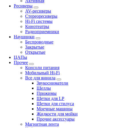
Активная
Ресиверы
AV-ресиверы
Стереоресиверы
Hi-Fi системы
Кинотеатры
Радиоприемники
Наушники
Беспроводные
Закрытые
Открытые
ЦАПы
Прочее
Консоли питания
Мобильный Hi-Fi
Все для винила
Звукосниматели
Шеллы
Прижимы
Щетки для LP
Щетки для стилуса
Моечные машины
Жидкости для мойки
Прочие аксессуары
Магнитная лента