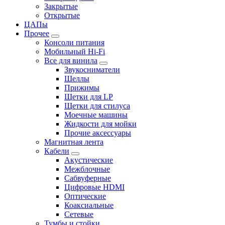
Закрытые
Открытые
ЦАПы
Прочее
Консоли питания
Мобильный Hi-Fi
Все для винила
Звукосниматели
Шеллы
Прижимы
Щетки для LP
Щетки для стилуса
Моечные машины
Жидкости для мойки
Прочие аксессуары
Магнитная лента
Кабели
Акустические
Межблочные
Сабвуферные
Цифровые HDMI
Оптические
Коаксиальные
Сетевые
Тумбы и стойки