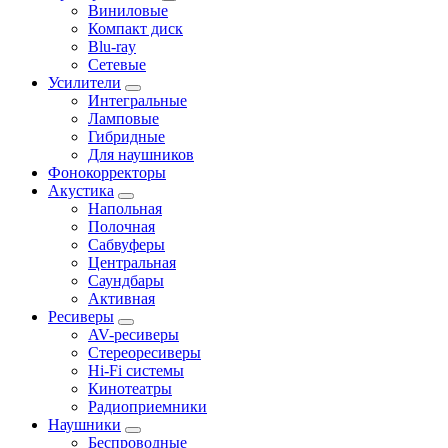
Виниловые
Компакт диск
Blu-ray
Сетевые
Усилители
Интегральные
Ламповые
Гибридные
Для наушников
Фонокорректоры
Акустика
Напольная
Полочная
Сабвуферы
Центральная
Саундбары
Активная
Ресиверы
AV-ресиверы
Стереоресиверы
Hi-Fi системы
Кинотеатры
Радиоприемники
Наушники
Беспроводные