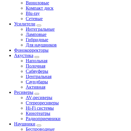
Виниловые
Компакт диск
Blu-ray
Сетевые
Усилители
Интегральные
Ламповые
Гибридные
Для наушников
Фонокорректоры
Акустика
Напольная
Полочная
Сабвуферы
Центральная
Саундбары
Активная
Ресиверы
AV-ресиверы
Стереоресиверы
Hi-Fi системы
Кинотеатры
Радиоприемники
Наушники
Беспроводные