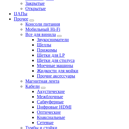
Закрытые
Открытые
ЦАПы
Прочее
Консоли питания
Мобильный Hi-Fi
Все для винила
Звукосниматели
Шеллы
Прижимы
Щетки для LP
Щетки для стилуса
Моечные машины
Жидкости для мойки
Прочие аксессуары
Магнитная лента
Кабели
Акустические
Межблочные
Сабвуферные
Цифровые HDMI
Оптические
Коаксиальные
Сетевые
Тумбы и стойки