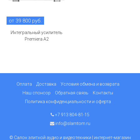
от 39 800 руб.
Интегральный усилитель
Premiera A2
Оплата
Доставка
Условия обмена и возврата
Наш спонсор
Обратная связь
Контакты
Политика конфиденциальности и оферта
+7 913 804-81-15
info@slamtom.ru
© Салон элитной аудио и видеотехники | интернет-магазин