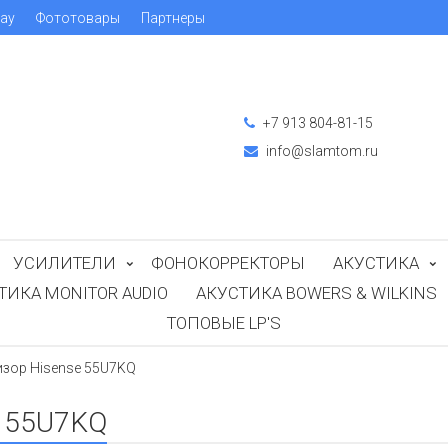
ray
Фототовары
Партнеры
+7 913 804-81-15
info@slamtom.ru
УСИЛИТЕЛИ
ФОНОКОРРЕКТОРЫ
АКУСТИКА
ТИКА MONITOR AUDIO
АКУСТИКА BOWERS & WILKINS
ТОПОВЫЕ LP'S
изор Hisense 55U7KQ
e 55U7KQ