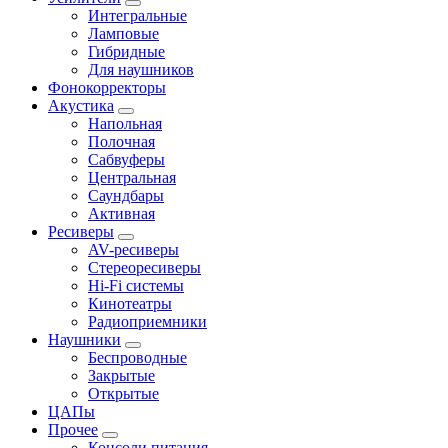
Интегральные
Ламповые
Гибридные
Для наушников
Фонокорректоры
Акустика
Напольная
Полочная
Сабвуферы
Центральная
Саундбары
Активная
Ресиверы
AV-ресиверы
Стереоресиверы
Hi-Fi системы
Кинотеатры
Радиоприемники
Наушники
Беспроводные
Закрытые
Открытые
ЦАПы
Прочее
Консоли питания