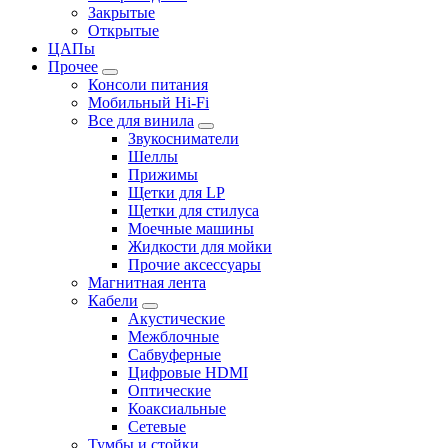
Закрытые
Открытые
ЦАПы
Прочее
Консоли питания
Мобильный Hi-Fi
Все для винила
Звукосниматели
Шеллы
Прижимы
Щетки для LP
Щетки для стилуса
Моечные машины
Жидкости для мойки
Прочие аксессуары
Магнитная лента
Кабели
Акустические
Межблочные
Сабвуферные
Цифровые HDMI
Оптические
Коаксиальные
Сетевые
Тумбы и стойки