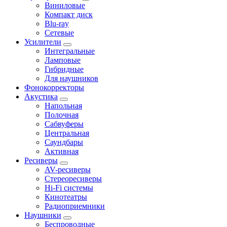
Виниловые
Компакт диск
Blu-ray
Сетевые
Усилители
Интегральные
Ламповые
Гибридные
Для наушников
Фонокорректоры
Акустика
Напольная
Полочная
Сабвуферы
Центральная
Саундбары
Активная
Ресиверы
AV-ресиверы
Стереоресиверы
Hi-Fi системы
Кинотеатры
Радиоприемники
Наушники
Беспроводные