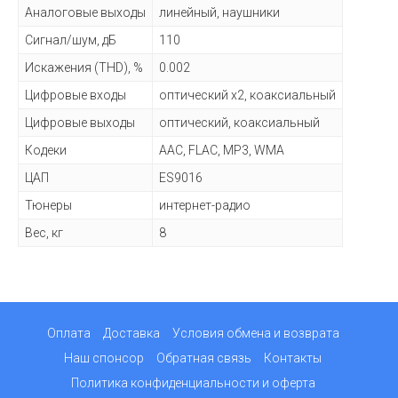
Аналоговые выходы
линейный, наушники
Сигнал/шум, дБ
110
Искажения (THD), %
0.002
Цифровые входы
оптический x2, коаксиальный
Цифровые выходы
оптический, коаксиальный
Кодеки
AAC, FLAC, MP3, WMA
ЦАП
ES9016
Тюнеры
интернет-радио
Вес, кг
8
Оплата
Доставка
Условия обмена и возврата
Наш спонсор
Обратная связь
Контакты
Политика конфиденциальности и оферта