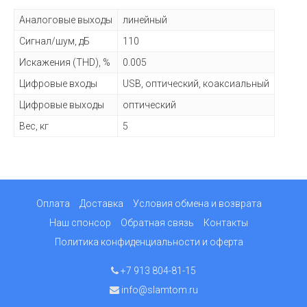
Аналоговые выходы
линейный
Сигнал/шум, дБ
110
Искажения (THD), %
0.005
Цифровые входы
USB, оптический, коаксиальный
Цифровые выходы
оптический
Вес, кг
5
Оплата
Доставка
Условия обмена и возврата
Наш спонсор
Обратная связь
Контакты
Политика конфиденциальности и оферта
+7 913 804-81-15
info@slamtom.ru