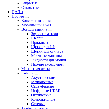
Закрытые
Открытые
ЦАПы
Прочее
Консоли питания
Мобильный Hi-Fi
Все для винила
Звукосниматели
Шеллы
Прижимы
Щетки для LP
Щетки для стилуса
Моечные машины
Жидкости для мойки
Прочие аксессуары
Магнитная лента
Кабели
Акустические
Межблочные
Сабвуферные
Цифровые HDMI
Оптические
Коаксиальные
Сетевые
Тумбы и стойки