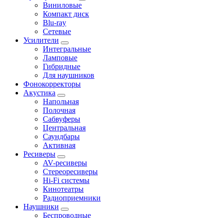
Виниловые
Компакт диск
Blu-ray
Сетевые
Усилители
Интегральные
Ламповые
Гибридные
Для наушников
Фонокорректоры
Акустика
Напольная
Полочная
Сабвуферы
Центральная
Саундбары
Активная
Ресиверы
AV-ресиверы
Стереоресиверы
Hi-Fi системы
Кинотеатры
Радиоприемники
Наушники
Беспроводные