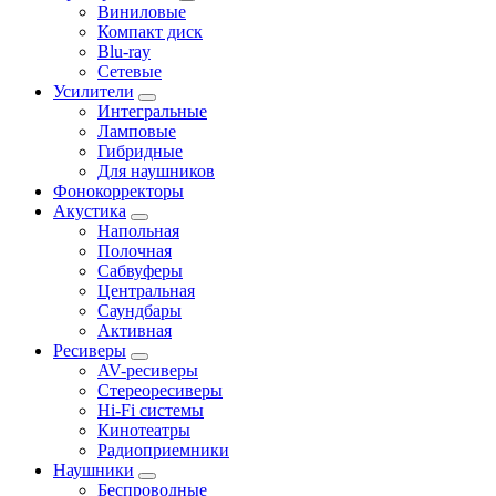
Виниловые
Компакт диск
Blu-ray
Сетевые
Усилители
Интегральные
Ламповые
Гибридные
Для наушников
Фонокорректоры
Акустика
Напольная
Полочная
Сабвуферы
Центральная
Саундбары
Активная
Ресиверы
AV-ресиверы
Стереоресиверы
Hi-Fi системы
Кинотеатры
Радиоприемники
Наушники
Беспроводные