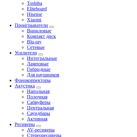
Toshiba
Eliteboard
Hisense
Xiaomi
Проигрыватели
Виниловые
Компакт диск
Blu-ray
Сетевые
Усилители
Интегральные
Ламповые
Гибридные
Для наушников
Фонокорректоры
Акустика
Напольная
Полочная
Сабвуферы
Центральная
Саундбары
Активная
Ресиверы
AV-ресиверы
Стереоресиверы