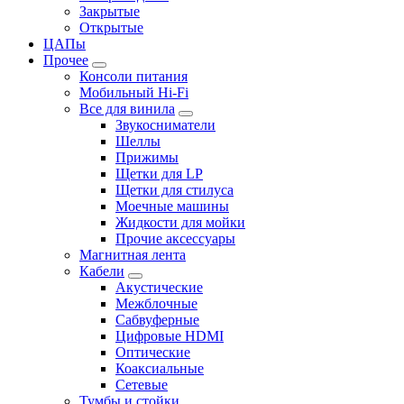
Закрытые
Открытые
ЦАПы
Прочее
Консоли питания
Мобильный Hi-Fi
Все для винила
Звукосниматели
Шеллы
Прижимы
Щетки для LP
Щетки для стилуса
Моечные машины
Жидкости для мойки
Прочие аксессуары
Магнитная лента
Кабели
Акустические
Межблочные
Сабвуферные
Цифровые HDMI
Оптические
Коаксиальные
Сетевые
Тумбы и стойки