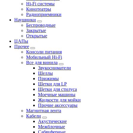
Hi-Fi системы
Кинотеатры
Радиоприемники
Наушники
Беспроводные
Закрытые
Открытые
ЦАПы
Прочее
Консоли питания
Мобильный Hi-Fi
Все для винила
Звукосниматели
Шеллы
Прижимы
Щетки для LP
Щетки для стилуса
Моечные машины
Жидкости для мойки
Прочие аксессуары
Магнитная лента
Кабели
Акустические
Межблочные
Сабвуферные