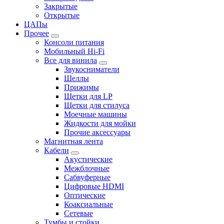
Закрытые
Открытые
ЦАПы
Прочее
Консоли питания
Мобильный Hi-Fi
Все для винила
Звукосниматели
Шеллы
Прижимы
Щетки для LP
Щетки для стилуса
Моечные машины
Жидкости для мойки
Прочие аксессуары
Магнитная лента
Кабели
Акустические
Межблочные
Сабвуферные
Цифровые HDMI
Оптические
Коаксиальные
Сетевые
Тумбы и стойки