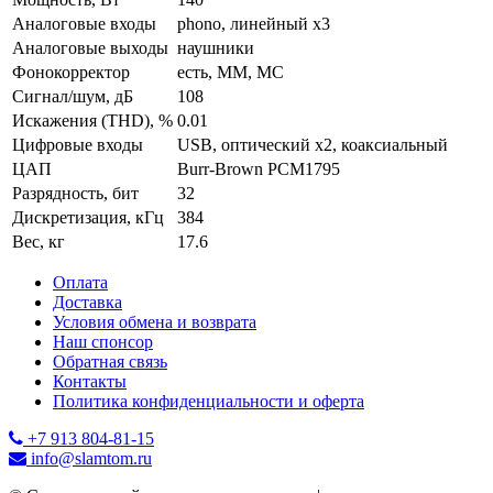
Аналоговые входы
phono, линейный x3
Аналоговые выходы
наушники
Фонокорректор
есть, MM, MC
Сигнал/шум, дБ
108
Искажения (THD), %
0.01
Цифровые входы
USB, оптический x2, коаксиальный
ЦАП
Burr-Brown PCM1795
Разрядность, бит
32
Дискретизация, кГц
384
Вес, кг
17.6
Оплата
Доставка
Условия обмена и возврата
Наш спонсор
Обратная связь
Контакты
Политика конфиденциальности и оферта
+7 913 804-81-15
info@slamtom.ru