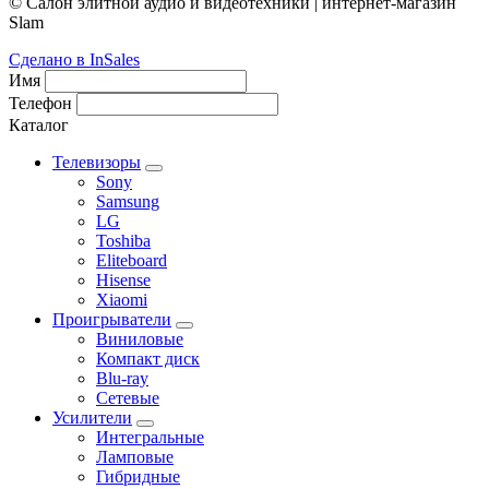
© Салон элитной аудио и видеотехники | интернет-магазин
Slam
Сделано в InSales
Имя
Телефон
Каталог
Телевизоры
Sony
Samsung
LG
Toshiba
Eliteboard
Hisense
Xiaomi
Проигрыватели
Виниловые
Компакт диск
Blu-ray
Сетевые
Усилители
Интегральные
Ламповые
Гибридные