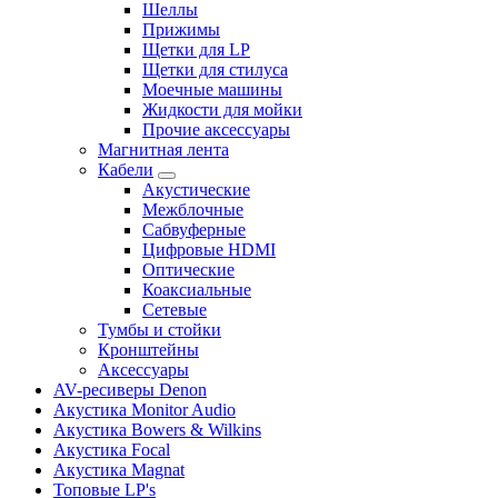
Шеллы
Прижимы
Щетки для LP
Щетки для стилуса
Моечные машины
Жидкости для мойки
Прочие аксессуары
Магнитная лента
Кабели
Акустические
Межблочные
Сабвуферные
Цифровые HDMI
Оптические
Коаксиальные
Сетевые
Тумбы и стойки
Кронштейны
Аксессуары
AV-ресиверы Denon
Акустика Monitor Audio
Акустика Bowers & Wilkins
Акустика Focal
Акустика Magnat
Топовые LP's