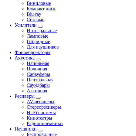
Виниловые
Компакт диск
Blu-ray
Сетевые
Усилители
Интегральные
Ламповые
Гибридные
Для наушников
Фонокорректоры
Акустика
Напольная
Полочная
Сабвуферы
Центральная
Саундбары
Активная
Ресиверы
AV-ресиверы
Стереоресиверы
Hi-Fi системы
Кинотеатры
Радиоприемники
Наушники
Беспроводные