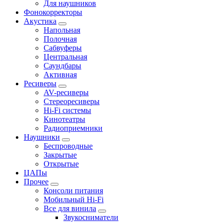
Для наушников
Фонокорректоры
Акустика
Напольная
Полочная
Сабвуферы
Центральная
Саундбары
Активная
Ресиверы
AV-ресиверы
Стереоресиверы
Hi-Fi системы
Кинотеатры
Радиоприемники
Наушники
Беспроводные
Закрытые
Открытые
ЦАПы
Прочее
Консоли питания
Мобильный Hi-Fi
Все для винила
Звукосниматели