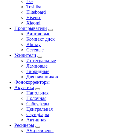
LG
Toshiba
Eliteboard
Hisense
Xiaomi
Проигрыватели
Виниловые
Компакт диск
Blu-ray
Сетевые
Усилители
Интегральные
Ламповые
Гибридные
Для наушников
Фонокорректоры
Акустика
Напольная
Полочная
Сабвуферы
Центральная
Саундбары
Активная
Ресиверы
AV-ресиверы