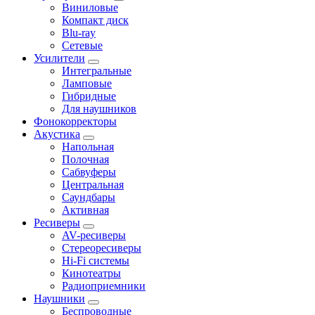
Виниловые
Компакт диск
Blu-ray
Сетевые
Усилители
Интегральные
Ламповые
Гибридные
Для наушников
Фонокорректоры
Акустика
Напольная
Полочная
Сабвуферы
Центральная
Саундбары
Активная
Ресиверы
AV-ресиверы
Стереоресиверы
Hi-Fi системы
Кинотеатры
Радиоприемники
Наушники
Беспроводные