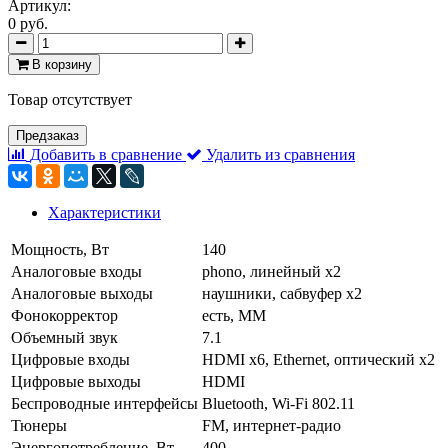
Артикул:
0 руб.
В корзину
Товар отсутствует
Предзаказ
Добавить в сравнение
Удалить из сравнения
Характеристики
Мощность, Вт
140
Аналоговые входы
phono, линейный x2
Аналоговые выходы
наушники, сабвуфер x2
Фонокорректор
есть, MM
Объемный звук
7.1
Цифровые входы
HDMI x6, Ethernet, оптический x2
Цифровые выходы
HDMI
Беспроводные интерфейсы
Bluetooth, Wi-Fi 802.11
Тюнеры
FM, интернет-радио
Энергопотребление, Вт
400