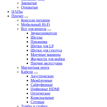
Закрытые
Открытые
ЦАПы
Прочее
Консоли питания
Мобильный Hi-Fi
Все для винила
Звукосниматели
Шеллы
Прижимы
Щетки для LP
Щетки для стилуса
Моечные машины
Жидкости для мойки
Прочие аксессуары
Магнитная лента
Кабели
Акустические
Межблочные
Сабвуферные
Цифровые HDMI
Оптические
Коаксиальные
Сетевые
Тумбы и стойки