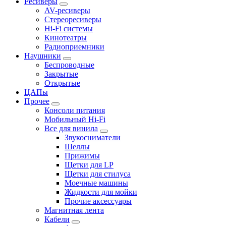
Ресиверы
AV-ресиверы
Стереоресиверы
Hi-Fi системы
Кинотеатры
Радиоприемники
Наушники
Беспроводные
Закрытые
Открытые
ЦАПы
Прочее
Консоли питания
Мобильный Hi-Fi
Все для винила
Звукосниматели
Шеллы
Прижимы
Щетки для LP
Щетки для стилуса
Моечные машины
Жидкости для мойки
Прочие аксессуары
Магнитная лента
Кабели