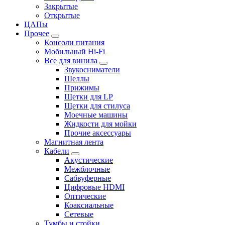
Закрытые
Открытые
ЦАПы
Прочее
Консоли питания
Мобильный Hi-Fi
Все для винила
Звукосниматели
Шеллы
Прижимы
Щетки для LP
Щетки для стилуса
Моечные машины
Жидкости для мойки
Прочие аксессуары
Магнитная лента
Кабели
Акустические
Межблочные
Сабвуферные
Цифровые HDMI
Оптические
Коаксиальные
Сетевые
Тумбы и стойки