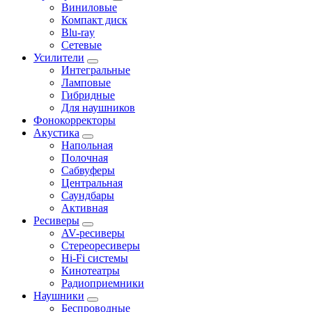
Виниловые
Компакт диск
Blu-ray
Сетевые
Усилители
Интегральные
Ламповые
Гибридные
Для наушников
Фонокорректоры
Акустика
Напольная
Полочная
Сабвуферы
Центральная
Саундбары
Активная
Ресиверы
AV-ресиверы
Стереоресиверы
Hi-Fi системы
Кинотеатры
Радиоприемники
Наушники
Беспроводные