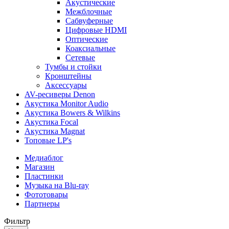
Акустические
Межблочные
Сабвуферные
Цифровые HDMI
Оптические
Коаксиальные
Сетевые
Тумбы и стойки
Кронштейны
Аксессуары
AV-ресиверы Denon
Акустика Monitor Audio
Акустика Bowers & Wilkins
Акустика Focal
Акустика Magnat
Топовые LP's
Медиаблог
Магазин
Пластинки
Музыка на Blu-ray
Фототовары
Партнеры
Фильтр