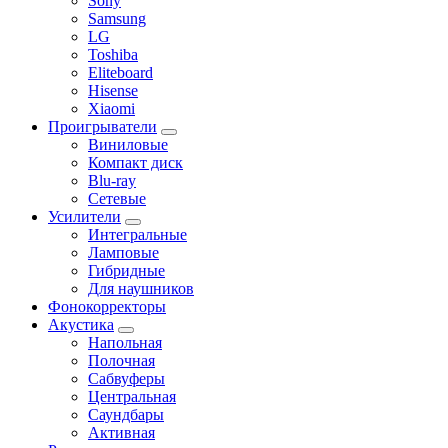
Sony
Samsung
LG
Toshiba
Eliteboard
Hisense
Xiaomi
Проигрыватели
Виниловые
Компакт диск
Blu-ray
Сетевые
Усилители
Интегральные
Ламповые
Гибридные
Для наушников
Фонокорректоры
Акустика
Напольная
Полочная
Сабвуферы
Центральная
Саундбары
Активная