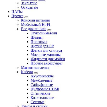
Закрытые
Открытые
ЦАПы
Прочее
Консоли питания
Мобильный Hi-Fi
Все для винила
Звукосниматели
Шеллы
Прижимы
Щетки для LP
Щетки для стилуса
Моечные машины
Жидкости для мойки
Прочие аксессуары
Магнитная лента
Кабели
Акустические
Межблочные
Сабвуферные
Цифровые HDMI
Оптические
Коаксиальные
Сетевые
Тумбы и стойки