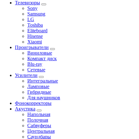
Телевизоры
Sony
Samsung
LG
Toshiba
Eliteboard
Hisense
Xiaomi
Проигрыватели
Виниловые
Компакт диск
Blu-ray
Сетевые
Усилители
Интегральные
Ламповые
Гибридные
Для наушников
Фонокорректоры
Акустика
Напольная
Полочная
Сабвуферы
Центральная
Саундбары