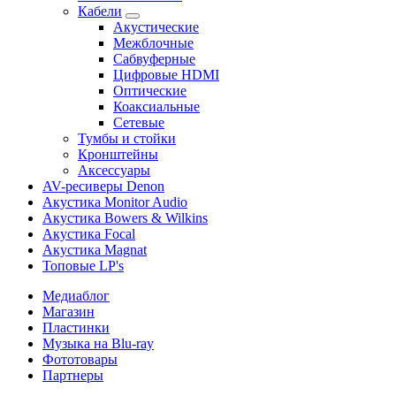
Кабели
Акустические
Межблочные
Сабвуферные
Цифровые HDMI
Оптические
Коаксиальные
Сетевые
Тумбы и стойки
Кронштейны
Аксессуары
AV-ресиверы Denon
Акустика Monitor Audio
Акустика Bowers & Wilkins
Акустика Focal
Акустика Magnat
Топовые LP's
Медиаблог
Магазин
Пластинки
Музыка на Blu-ray
Фототовары
Партнеры