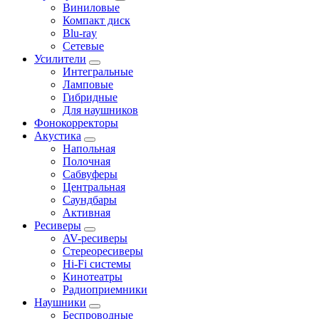
Виниловые
Компакт диск
Blu-ray
Сетевые
Усилители
Интегральные
Ламповые
Гибридные
Для наушников
Фонокорректоры
Акустика
Напольная
Полочная
Сабвуферы
Центральная
Саундбары
Активная
Ресиверы
AV-ресиверы
Стереоресиверы
Hi-Fi системы
Кинотеатры
Радиоприемники
Наушники
Беспроводные