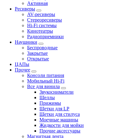
Активная
Ресиверы
AV-ресиверы
Стереоресиверы
Hi-Fi системы
Кинотеатры
Радиоприемники
Наушники
Беспроводные
Закрытые
Открытые
ЦАПы
Прочее
Консоли питания
Мобильный Hi-Fi
Все для винила
Звукосниматели
Шеллы
Прижимы
Щетки для LP
Щетки для стилуса
Моечные машины
Жидкости для мойки
Прочие аксессуары
Магнитная лента