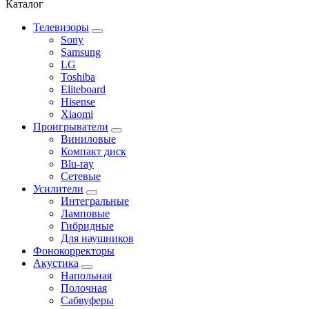
Каталог
Телевизоры
Sony
Samsung
LG
Toshiba
Eliteboard
Hisense
Xiaomi
Проигрыватели
Виниловые
Компакт диск
Blu-ray
Сетевые
Усилители
Интегральные
Ламповые
Гибридные
Для наушников
Фонокорректоры
Акустика
Напольная
Полочная
Сабвуферы