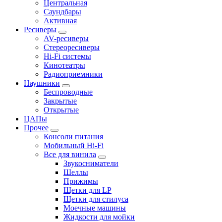
Центральная
Саундбары
Активная
Ресиверы
AV-ресиверы
Стереоресиверы
Hi-Fi системы
Кинотеатры
Радиоприемники
Наушники
Беспроводные
Закрытые
Открытые
ЦАПы
Прочее
Консоли питания
Мобильный Hi-Fi
Все для винила
Звукосниматели
Шеллы
Прижимы
Щетки для LP
Щетки для стилуса
Моечные машины
Жидкости для мойки