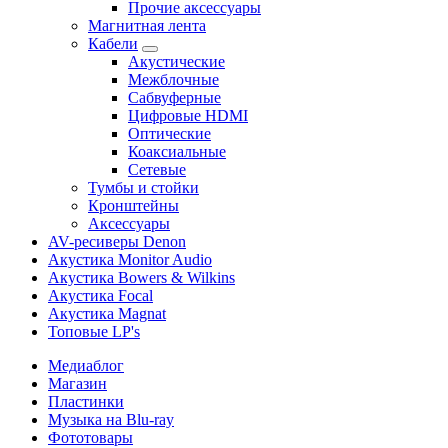
Прочие аксессуары
Магнитная лента
Кабели
Акустические
Межблочные
Сабвуферные
Цифровые HDMI
Оптические
Коаксиальные
Сетевые
Тумбы и стойки
Кронштейны
Аксессуары
AV-ресиверы Denon
Акустика Monitor Audio
Акустика Bowers & Wilkins
Акустика Focal
Акустика Magnat
Топовые LP's
Медиаблог
Магазин
Пластинки
Музыка на Blu-ray
Фототовары