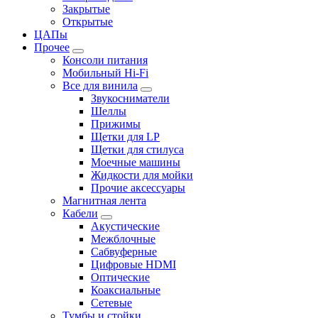
Закрытые
Открытые
ЦАПы
Прочее
Консоли питания
Мобильный Hi-Fi
Все для винила
Звукосниматели
Шеллы
Прижимы
Щетки для LP
Щетки для стилуса
Моечные машины
Жидкости для мойки
Прочие аксессуары
Магнитная лента
Кабели
Акустические
Межблочные
Сабвуферные
Цифровые HDMI
Оптические
Коаксиальные
Сетевые
Тумбы и стойки