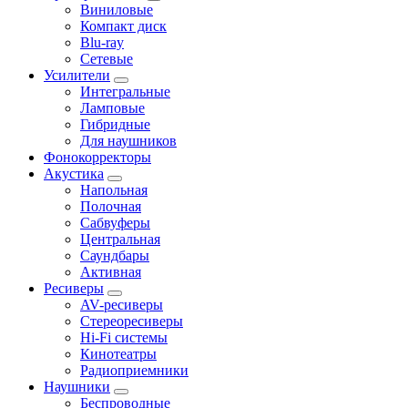
Виниловые
Компакт диск
Blu-ray
Сетевые
Усилители
Интегральные
Ламповые
Гибридные
Для наушников
Фонокорректоры
Акустика
Напольная
Полочная
Сабвуферы
Центральная
Саундбары
Активная
Ресиверы
AV-ресиверы
Стереоресиверы
Hi-Fi системы
Кинотеатры
Радиоприемники
Наушники
Беспроводные