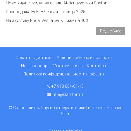
Новогодние скидки на серию Atelier акустики Canton
Распродажа Hi-Fi – Черная Пятница 2025
На акустику Focal Vestia цены ниже на 40%
Подробнее
Оплата
Доставка
Условия обмена и возврата
Наш спонсор
Обратная связь
Контакты
Политика конфиденциальности и оферта
+7 913 804-81-15
info@slamtom.ru
© Салон элитной аудио и видеотехники | интернет-магазин
Slam