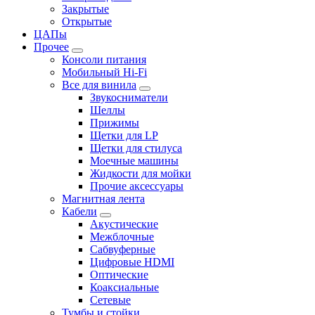
Закрытые
Открытые
ЦАПы
Прочее
Консоли питания
Мобильный Hi-Fi
Все для винила
Звукосниматели
Шеллы
Прижимы
Щетки для LP
Щетки для стилуса
Моечные машины
Жидкости для мойки
Прочие аксессуары
Магнитная лента
Кабели
Акустические
Межблочные
Сабвуферные
Цифровые HDMI
Оптические
Коаксиальные
Сетевые
Тумбы и стойки