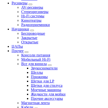
Ресиверы
AV-ресиверы
Стереоресиверы
Hi-Fi системы
Кинотеатры
Радиоприемники
Наушники
Беспроводные
Закрытые
Открытые
ЦАПы
Прочее
Консоли питания
Мобильный Hi-Fi
Все для винила
Звукосниматели
Шеллы
Прижимы
Щетки для LP
Щетки для стилуса
Моечные машины
Жидкости для мойки
Прочие аксессуары
Магнитная лента
Кабели