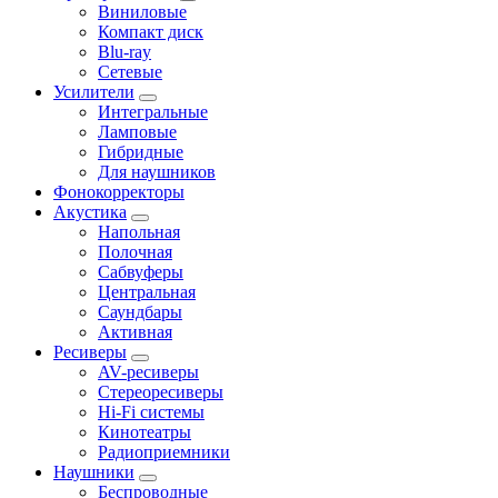
Виниловые
Компакт диск
Blu-ray
Сетевые
Усилители
Интегральные
Ламповые
Гибридные
Для наушников
Фонокорректоры
Акустика
Напольная
Полочная
Сабвуферы
Центральная
Саундбары
Активная
Ресиверы
AV-ресиверы
Стереоресиверы
Hi-Fi системы
Кинотеатры
Радиоприемники
Наушники
Беспроводные