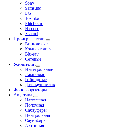
Sony
Samsung
LG
Toshiba
Eliteboard
Hisense
Xiaomi
Проигрыватели
Виниловые
Компакт диск
Blu-ray
Сетевые
Усилители
Интегральные
Ламповые
Гибридные
Для наушников
Фонокорректоры
Акустика
Напольная
Полочная
Сабвуферы
Центральная
Саундбары
Активная