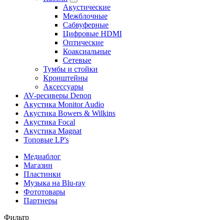
Акустические
Межблочные
Сабвуферные
Цифровые HDMI
Оптические
Коаксиальные
Сетевые
Тумбы и стойки
Кронштейны
Аксессуары
AV-ресиверы Denon
Акустика Monitor Audio
Акустика Bowers & Wilkins
Акустика Focal
Акустика Magnat
Топовые LP's
Медиаблог
Магазин
Пластинки
Музыка на Blu-ray
Фототовары
Партнеры
Фильтр